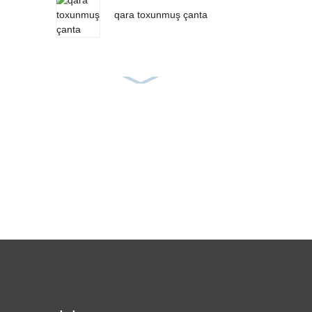
qara toxunmuş çanta
PP toxunmuş yem
çantası
pp düyü torbaları
PP toxunmuş parça
rulonu