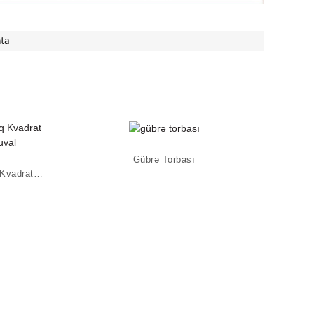
ta
Gübrə Torbası
Kimyəvi Maddələr Üçün 25 Kq Kvadrat Altlıqlı Bopp Toxunmuş Torba ...