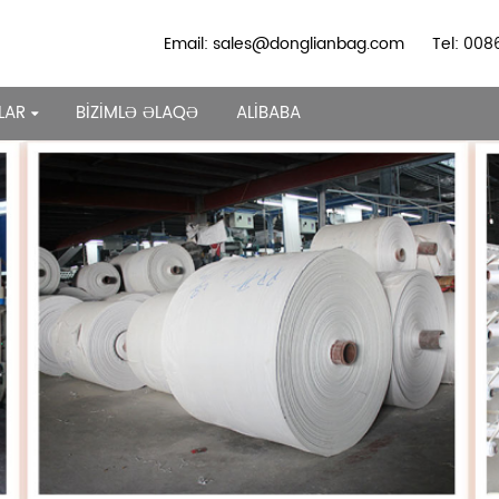
Email: sales@donglianbag.com
Tel: 00
LAR
BIZIMLƏ ƏLAQƏ
ALIBABA