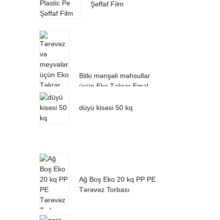
Şəffaf Film
Bitki mənşəli məhsullar
üçün Eko Təkrar Emal
Edilmiş Yuyulan Neylon
RPET Torba...
düyü kisəsi 50 kq
Ağ Boş Eko 20 kq PP PE
Tərəvəz Torbası