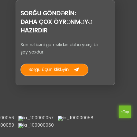
SORĞU GÖNDƏRIN:
DAHA ÇOX ÖYRƏNMƏYƏ
HAZIRDIR
Son nəticəni görməkdən daha yaxşı bir
şey yoxdur.
Sorğu üçün klikləyin
Top