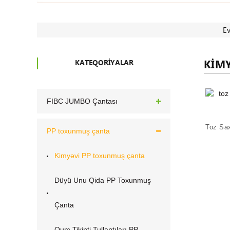
E
KIM
KATEQORIYALAR
FIBC JUMBO Çantası
PP toxunmuş çanta
Kimyəvi PP toxunmuş çanta
Düyü Unu Qida PP Toxunmuş
Çanta
Qum Tikinti Tullantıları PP