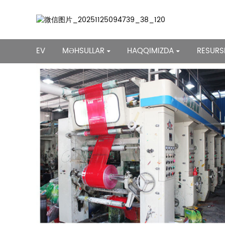
EV
MƏHSULLAR
HAQQIMIZDA
RESURS