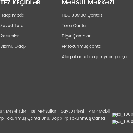
TEZ KEÇIDLƏR
MƏHSUL MƏRKƏZI
Haqqımızda
FIBC JUMBO Çantası
Zavod Turu
Torlu Çanta
Resurslar
Digər Çantalar
Bizimlə Əlaqə
PP toxunmuş çanta
Alaq otlarından qoruyucu parça
ur.
Məsləhətlər
-
İsti Məhsullar
-
Sayt Xəritəsi
-
AMP Mobil
Pp Toxunmuş Çanta Unu
,
Bopp Pp Toxunmuş Çanta
,