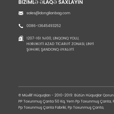
BIZIMLƏ ƏLAQƏ SAXLAYIN
sales@donglianbag.com
0086-13645493252
Shandong İstehsalçı
1207-161 №100, LİNQONQ YOLU,
Kitabı Böyük Tutumlu U
HƏRƏKƏTİ AZAD TİCARƏT ZONASI, LINYİ
panel 10 ...
ŞƏHƏRİ, ŞANDONQ ƏYALƏTİ
Yenidən istifadə edilə
bilən ipli meyvə torbası
Sement üyütmək üçün
ağ bir tonluq
© Müəllif Hüquqları - 2010-2019: Bütün Hüquqlar Qorun
polipropilen torbalar
PP Toxunmuş Çanta 50 Kq
,
Yem Pp Toxunmuş Çanta
,
toplu ...
Pp Toxunmuş Çanta Fabriki
,
Pp Toxunmuş Çanta
,