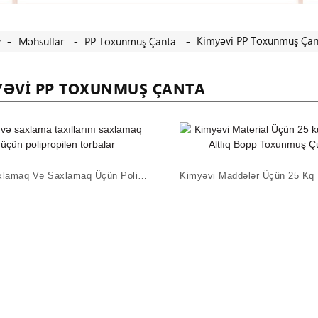
Kimyəvi PP Toxunmuş Çan
v
Məhsullar
PP Toxunmuş Çanta
YƏVI PP TOXUNMUŞ ÇANTA
Toz Saxlamaq Və Saxlamaq Üçün Polipropilen Torbalar...