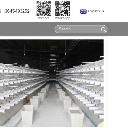
86-13645493252
English
Wechat
Whatsapp