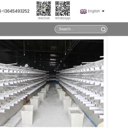
86-13645493252
English
WeChat
WhatsApp