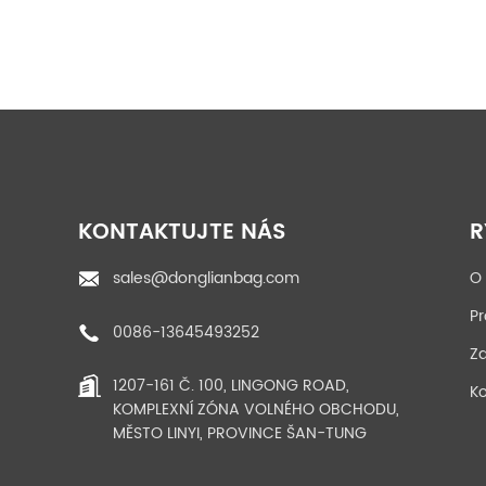
Role z PP tkaniny
Výrobce Shandong
KONTAKTUJTE NÁS
R
Kniha Velkokapacitní
U panel 10...
sales@donglianbag.com
O
Opakovaně stahovací
síťovaný sáček na
Pr
ovoce
0086-13645493252
Bílé
Zd
polypropylenové
1207-161 Č. 100, LINGONG ROAD,
pytle o objemu
Ko
KOMPLEXNÍ ZÓNA VOLNÉHO OBCHODU,
jedné tuny na
MĚSTO LINYI, PROVINCE ŠAN-TUNG
cementové
štěrky...