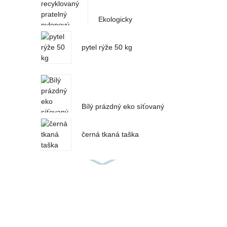
Ekologicky
recyklovaný pratelný
nylonový síťovaný
pytel rýže 50 kg
sáček z RPET na
zeleninu...
Bílý prázdný eko síťovaný
pytel 20 kg PP PE na
zeleninu
černá tkaná taška
PP tkaný krmný vak
PP rýžové sáčky