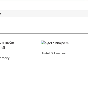
k
Pytel S Hnojivem
25kg Tkaný Pytel Bopp Se Čtvercovým Dnem Na Chemikálie...