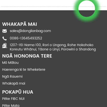
WHAKAPĀ MAI
sales@donglianbag.com
0086-13645493252
1207-161 Nama 100, Rori o Lingong, Rohe Hokohoko
Koreutu Whānui, Tāone o Linyi, Porowini o Shandong
NGĀ HONONGA TERE
Mō Mātou
Haerenga ki te Wheketere
Ngā Rauemi
Whakapā mai
POKAPŪ HUA
Pēke FIBC NUI
Pēke Mata