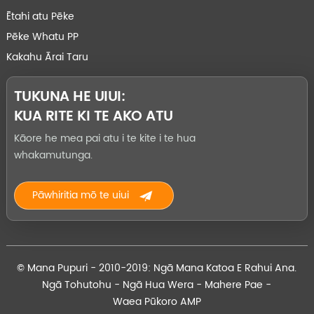
Ētahi atu Pēke
Pēke Whatu PP
Kakahu Ārai Taru
TUKUNA HE UIUI:
KUA RITE KI TE AKO ATU
Kāore he mea pai atu i te kite i te hua
whakamutunga.
Pāwhiritia mō te uiui
© Mana Pupuri - 2010-2019: Ngā Mana Katoa E Rahui Ana.
Ngā Tohutohu
-
Ngā Hua Wera
-
Mahere Pae
-
Waea Pūkoro AMP