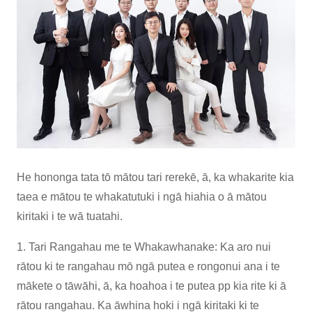
He hononga tata tō mātou tari rerekē, ā, ka whakarite kia
taea e mātou te whakatutuki i ngā hiahia o ā mātou
kiritaki i te wā tuatahi.
1. Tari Rangahau me te Whakawhanake: Ka aro nui
rātou ki te rangahau mō ngā putea e rongonui ana i te
mākete o tāwāhi, ā, ka hoahoa i te putea pp kia rite ki ā
rātou rangahau. Ka āwhina hoki i ngā kiritaki ki te