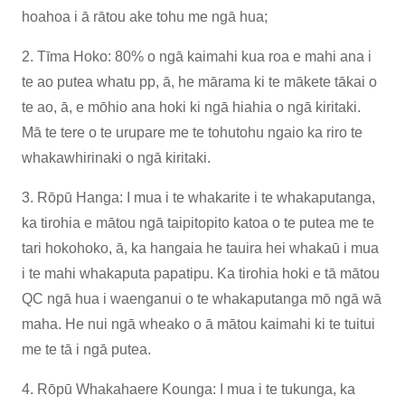
hoahoa i ā rātou ake tohu me ngā hua;
2. Tīma Hoko: 80% o ngā kaimahi kua roa e mahi ana i
te ao putea whatu pp, ā, he mārama ki te mākete tākai o
te ao, ā, e mōhio ana hoki ki ngā hiahia o ngā kiritaki.
Mā te tere o te urupare me te tohutohu ngaio ka riro te
whakawhirinaki o ngā kiritaki.
3. Rōpū Hanga: I mua i te whakarite i te whakaputanga,
ka tirohia e mātou ngā taipitopito katoa o te putea me te
tari hokohoko, ā, ka hangaia he tauira hei whakaū i mua
i te mahi whakaputa papatipu. Ka tirohia hoki e tā mātou
QC ngā hua i waenganui o te whakaputanga mō ngā wā
maha. He nui ngā wheako o ā mātou kaimahi ki te tuitui
me te tā i ngā putea.
4. Rōpū Whakahaere Kounga: I mua i te tukunga, ka