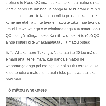
tirohia e te Rōpū QC ngā hua kia rite ki ngā hiahia o ngā
kiritaki pēnei i te rahinga, te pānga tā, te huarahi ki te hiri
i te tihi me te raro, te taumaha mō ia putea, te kaha o te
kume me ētahi atu; Ka taea e mātou te tuku i ngā taonga
i muri i te whiwhinga o te whakaaetanga a tā mātou rōpū
QC me ngā māngai hoko; Ka mihi atu hoki ki te rōpū QC
a ngā kiritaki ki te whakamātautau i ā mātou putea;
5. Te Whakahaere Tukunga: Neke atu i te 20 tau mātou
e mahi ana i tēnei mara, kua hanga e mātou he
whanaungatanga pai me ngā kaihoko tuku rerekē, ā, ka
kitea tonutia e mātou te huarahi tuku pai rawa atu, tika
hoki māu.
Tō mātou wheketere