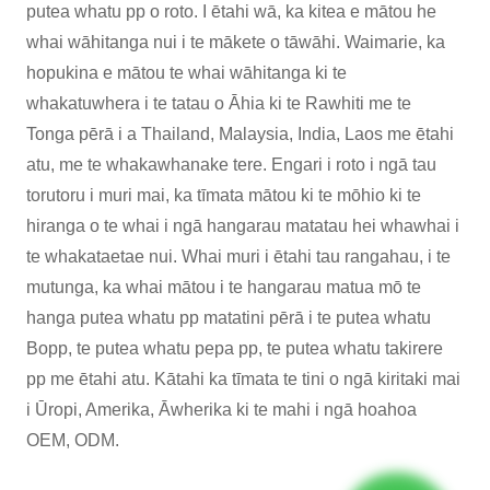
putea whatu pp o roto. I ētahi wā, ka kitea e mātou he
whai wāhitanga nui i te mākete o tāwāhi. Waimarie, ka
hopukina e mātou te whai wāhitanga ki te
whakatuwhera i te tatau o Āhia ki te Rawhiti me te
Tonga pērā i a Thailand, Malaysia, India, Laos me ētahi
atu, me te whakawhanake tere. Engari i roto i ngā tau
torutoru i muri mai, ka tīmata mātou ki te mōhio ki te
hiranga o te whai i ngā hangarau matatau hei whawhai i
te whakataetae nui. Whai muri i ētahi tau rangahau, i te
mutunga, ka whai mātou i te hangarau matua mō te
hanga putea whatu pp matatini pērā i te putea whatu
Bopp, te putea whatu pepa pp, te putea whatu takirere
pp me ētahi atu. Kātahi ka tīmata te tini o ngā kiritaki mai
i Ūropi, Amerika, Āwherika ki te mahi i ngā hoahoa
OEM, ODM.