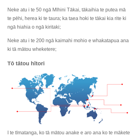
Neke atu i te 50 ngā Mīhini Tākai, tākaihia te putea mā
te pēhi, herea ki te taura; ka taea hoki te tākai kia rite ki
ngā hiahia o ngā kiritaki;
Neke atu i te 200 ngā kaimahi mohio e whakatapua ana
ki tā mātou wheketere;
Tō tātou hītori
I te tīmatanga, ko tā mātou anake e aro ana ko te mākete