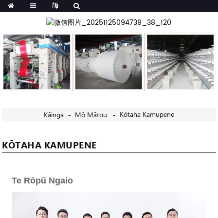
Kōtaha Kamupene
Kāinga
Mō Mātou
KŌTAHA KAMUPENE
Te Rōpū Ngaio