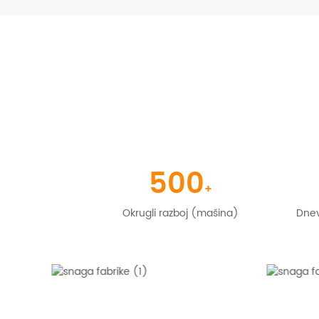
500
+
Okrugli razboj (mašina)
Dnev