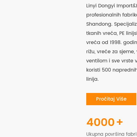
Linyi Dongyi Import&
profesionalnih fabrik
Shandong. Specijalizi
tkanih vreća, PE linij
vreća od 1998. godine
rižu, vreće za sjeme,
ventilom i sve vrst
koristi 500 napredni
linija.
Pročitaj Više
4000
+
Ukupna površina fabr