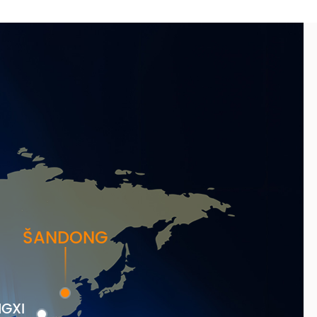
ŠANDONG
GXI