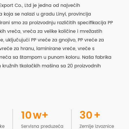
Export Co., Ltd je jedna od najvećih
a koja se nalazi u gradu Linyi, provincija
rani smo za proizvodnju različitih specifikacija PP
skih vreća, vreća za velike količine i mrežastih
, uključujući PP vreće za gnojivo, PP vreće za
 vreće za hranu, laminirane vreće, vreće s
e vreća sa štampom u punom koloru. Naša fabrika
h kružnih tkalačkih mašina sa 20 proizvodnih
10
w+
30
+
ike
Servisna preduzeća
Zemlje izvoznice