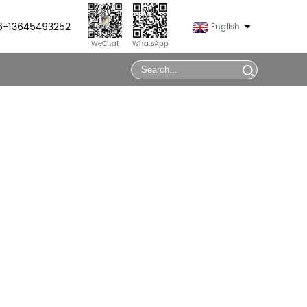
86-13645493252
English
WeChat
WhatsApp