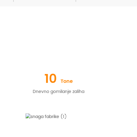
10
Tone
Dnevno gomilanje zaliha