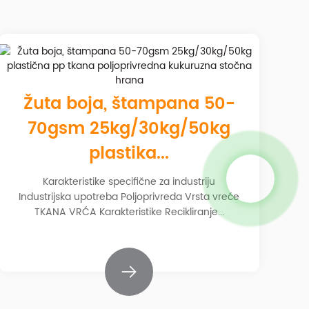
Žuta boja, štampana 50-
70gsm 25kg/30kg/50kg
plastika...
Karakteristike specifične za industriju
Industrijska upotreba Poljoprivreda Vrsta vreće
TKANA VRĆA Karakteristike Recikliranje...