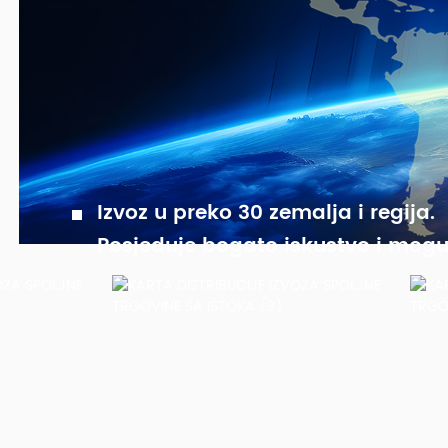
Izvoz u preko 30 zemalja i regija.
Posjeduje bogato iskustvo i moguć