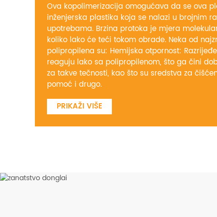
Ova kopolimerizacija omogućava da se ova plas
inženjerska plastika koja se nalazi u brojnim ra
upotrebama. Brzina protoka je mjera molekular
koliko lako će teći tokom obrade. Neka od najz
polipropilena su: Hemijska otpornost: Razrijeđe
reaguju lako sa polipropilenom, što ga čini d
za takve tečnosti, kao što su sredstva za čišćen
pomoć i drugo.
PRIKAŽI VIŠE