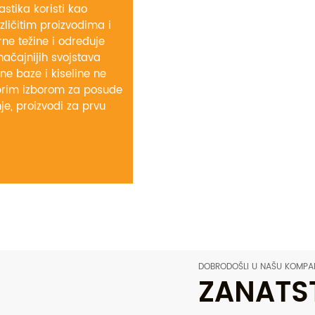
tika koristi kao
zličitim proizvodima i
ne težine i određuje
načajnijih svojstava
ne baze i kiseline ne
obrim izborom za posude
je, proizvodi za prvu
DOBRODOŠLI U NAŠU KOMPA
ZANATS