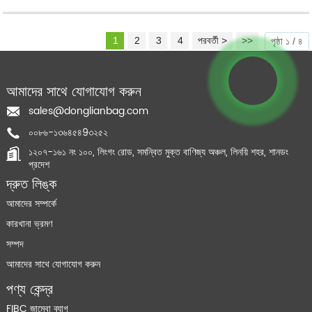
1
2
3
4
পরবর্তী >
>>
পৃষ্ঠা ১ / ৪
আমাদের সাথে যোগাযোগ করুন
sales@donglianbag.com
০০৮৬-১৩৬৪৫৪9৩২৫২
১২০৭-১৬১ নং ১০০, লিংগং রোড, সমন্বিত মুক্ত বাণিজ্য অঞ্চল, লিনয়ি শহর, শানডং
প্রদেশ
দ্রুত লিঙ্ক
আমাদের সম্পর্কে
কারখানা ভ্রমণ
সম্পদ
আমাদের সাথে যোগাযোগ করুন
পণ্য কেন্দ্র
FIBC জাম্বো ব্যাগ