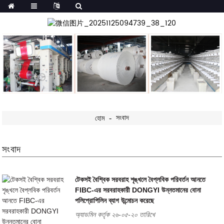
সংবাদ
হোম
সংবাদ
টেকসই বৈশ্বিক সরবরাহ শৃঙ্খলে বৈপ্লবিক পরিবর্তন আনতে
FIBC-এর সরবরাহকারী DONGYI উন্নতমানের বোনা
পলিপ্রোপিলিন ব্যাগ উন্মোচন করেছে
অ্যাডমিন কর্তৃক ২৬-০৫-২০ তারিখে