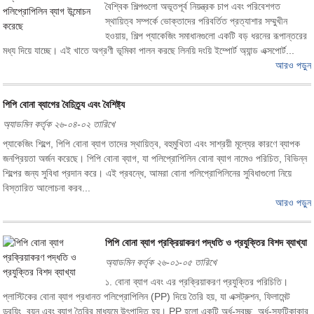
বৈশ্বিক শিল্পগুলো অভূতপূর্ব নিয়ন্ত্রক চাপ এবং পরিবেশগত
স্থায়িত্ব সম্পর্কে ভোক্তাদের পরিবর্তিত প্রত্যাশার সম্মুখীন
হওয়ায়, শিল্প প্যাকেজিং সমাধানগুলো একটি বড় ধরনের রূপান্তরের
মধ্য দিয়ে যাচ্ছে। এই খাতে অগ্রণী ভূমিকা পালন করছে লিনয়ি দংয়ি ইম্পোর্ট অ্যান্ড এক্সপোর্ট...
আরও পড়ুন
পিপি বোনা ব্যাগের বৈচিত্র্য এবং বৈশিষ্ট্য
অ্যাডমিন কর্তৃক ২৬-০৪-০২ তারিখে
প্যাকেজিং শিল্পে, পিপি বোনা ব্যাগ তাদের স্থায়িত্ব, বহুমুখিতা এবং সাশ্রয়ী মূল্যের কারণে ব্যাপক
জনপ্রিয়তা অর্জন করেছে। পিপি বোনা ব্যাগ, যা পলিপ্রোপিলিন বোনা ব্যাগ নামেও পরিচিত, বিভিন্ন
শিল্পের জন্য সুবিধা প্রদান করে। এই প্রবন্ধে, আমরা বোনা পলিপ্রোপিলিনের সুবিধাগুলো নিয়ে
বিস্তারিত আলোচনা করব...
আরও পড়ুন
পিপি বোনা ব্যাগ প্রক্রিয়াকরণ পদ্ধতি ও প্রযুক্তির বিশদ ব্যাখ্যা
অ্যাডমিন কর্তৃক ২৬-০১-০৫ তারিখে
১. বোনা ব্যাগ এবং এর প্রক্রিয়াকরণ প্রযুক্তির পরিচিতি।
প্লাস্টিকের বোনা ব্যাগ প্রধানত পলিপ্রোপিলিন (PP) দিয়ে তৈরি হয়, যা এক্সট্রুশন, ফিলামেন্ট
ড্রয়িং, বয়ন এবং ব্যাগ তৈরির মাধ্যমে উৎপাদিত হয়। PP হলো একটি অর্ধ-স্বচ্ছ, অর্ধ-স্ফটিকাকার