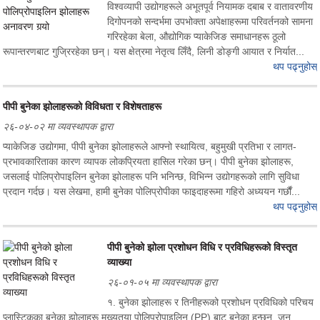
विश्वव्यापी उद्योगहरूले अभूतपूर्व नियामक दबाब र वातावरणीय
दिगोपनको सन्दर्भमा उपभोक्ता अपेक्षाहरूमा परिवर्तनको सामना
गरिरहेका बेला, औद्योगिक प्याकेजिङ समाधानहरू ठूलो
रूपान्तरणबाट गुज्रिरहेका छन्। यस क्षेत्रमा नेतृत्व लिँदै, लिनी डोङ्गी आयात र निर्यात...
थप पढ्नुहोस्
पीपी बुनेका झोलाहरूको विविधता र विशेषताहरू
२६-०४-०२ मा व्यवस्थापक द्वारा
प्याकेजिङ उद्योगमा, पीपी बुनेका झोलाहरूले आफ्नो स्थायित्व, बहुमुखी प्रतिभा र लागत-
प्रभावकारिताका कारण व्यापक लोकप्रियता हासिल गरेका छन्। पीपी बुनेका झोलाहरू,
जसलाई पोलिप्रोपाइलिन बुनेका झोलाहरू पनि भनिन्छ, विभिन्न उद्योगहरूको लागि सुविधा
प्रदान गर्दछ। यस लेखमा, हामी बुनेका पोलिप्रोपीका फाइदाहरूमा गहिरो अध्ययन गर्छौं...
थप पढ्नुहोस्
पीपी बुनेको झोला प्रशोधन विधि र प्रविधिहरूको विस्तृत
व्याख्या
२६-०१-०५ मा व्यवस्थापक द्वारा
१. बुनेका झोलाहरू र तिनीहरूको प्रशोधन प्रविधिको परिचय
प्लास्टिकका बुनेका झोलाहरू मुख्यतया पोलिप्रोपाइलिन (PP) बाट बनेका हुन्छन्, जुन