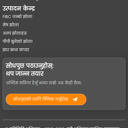
उत्पादन केन्द्र
FIBC जम्बो झोला
मेष झोला
अन्य झोलाहरू
पीपी बुनेको झोला
झार बाधा कपडा
सोधपुछ पठाउनुहोस्:
थप जान्न तयार
अन्तिम नतिजा हेर्नु भन्दा राम्रो अरू केही छैन।
सोधपुछको लागि क्लिक गर्नुहोस्