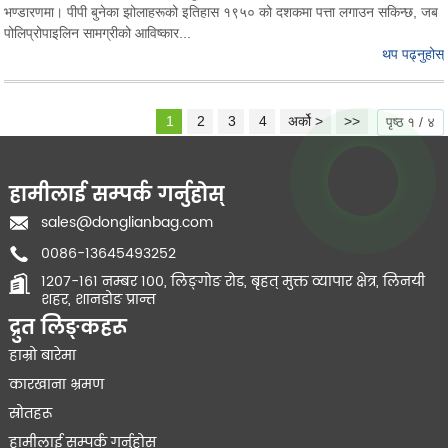
भण्डारणमा। पीपी बुनेका झोलाहरूको इतिहास १९५० को दशकमा पत्ता लगाउन सकिन्छ, जब
पोलिप्रोपाइलिन सामग्रीको आविष्कार...
थप पढ्नुहोस्
1
2
3
4
अर्को >
>>
पृष्ठ १ / ४
हामीलाई सम्पर्क गर्नुहोस्
sales@donglianbag.com
००८६-१३६४५४९३२५२
१२०७-१६१ नम्बर १००, लिङ्गोङ रोड, बृहत् मुक्त व्यापार क्षेत्र, लिनयी
शहर, शानडोङ प्रान्त
द्रुत लिङ्कहरू
हाम्रो बारेमा
कारखाना भ्रमण
स्रोतहरू
हामीलाई सम्पर्क गर्नुहोस